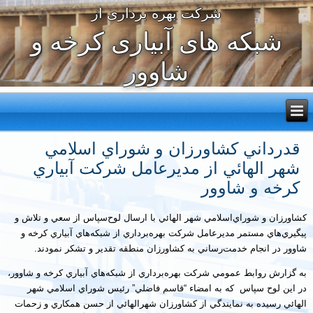
شرکت بهره برداری از
شبکه های آبیاری کرخه و
شاوور
قدرداني کشاورزان و شوراي اسلامي
شهر الهائي از مديرعامل شرکت آبياري
کرخه و شاوور
کشاورزان و شوراي‌اسلامي شهر الهائي با ارسال لوح‌سپاس از سعي و تلاش و
پيگيري‌هاي مستمر مديرعامل شرکت بهره‌برداري از شبکه‌هاي آبياري کرخه و
شاوور در انجام خدمت‌رساني به کشاورزان منطقه تقدير و تشکر نمودند.
به گزارش روابط عمومي شرکت بهره‌برداري از شبکه‌هاي آبياري کرخه و شاوور،
در اين لوح سپاس که به امضاء “قاسم فاضلي” رئيس شوراي اسلامي شهر
الهائي رسيده به نمايندگي از کشاورزان شهرالهائي از حسن همکاري و زحمات